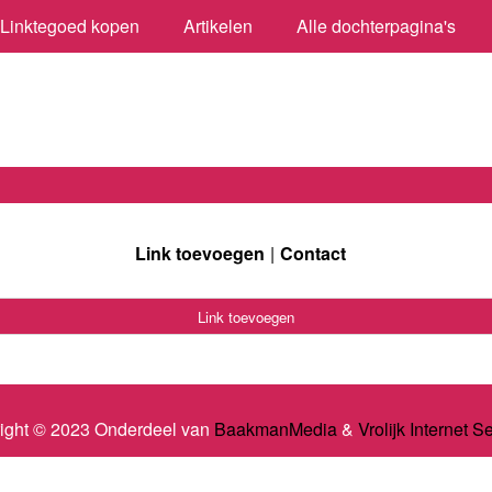
Linktegoed kopen
Artikelen
Alle dochterpagina's
Link toevoegen
Contact
Link toevoegen
ight © 2023 Onderdeel van
BaakmanMedia
&
Vrolijk Internet S